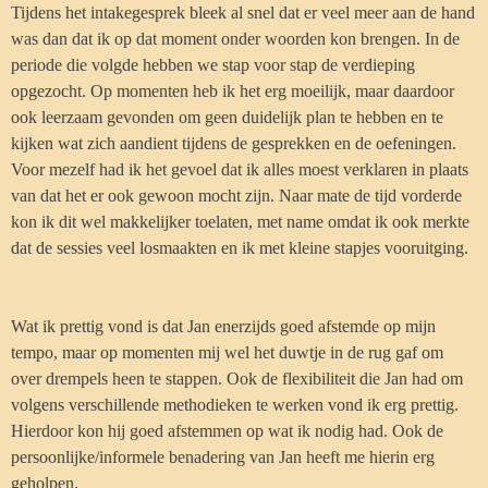
Tijdens het intakegesprek bleek al snel dat er veel meer aan de hand
was dan dat ik op dat moment onder woorden kon brengen. In de
periode die volgde hebben we stap voor stap de verdieping
opgezocht. Op momenten heb ik het erg moeilijk, maar daardoor
ook leerzaam gevonden om geen duidelijk plan te hebben en te
kijken wat zich aandient tijdens de gesprekken en de oefeningen.
Voor mezelf had ik het gevoel dat ik alles moest verklaren in plaats
van dat het er ook gewoon mocht zijn. Naar mate de tijd vorderde
kon ik dit wel makkelijker toelaten, met name omdat ik ook merkte
dat de sessies veel losmaakten en ik met kleine stapjes vooruitging.
Wat ik prettig vond is dat Jan enerzijds goed afstemde op mijn
tempo, maar op momenten mij wel het duwtje in de rug gaf om
over drempels heen te stappen. Ook de flexibiliteit die Jan had om
volgens verschillende methodieken te werken vond ik erg prettig.
Hierdoor kon hij goed afstemmen op wat ik nodig had. Ook de
persoonlijke/informele benadering van Jan heeft me hierin erg
geholpen.