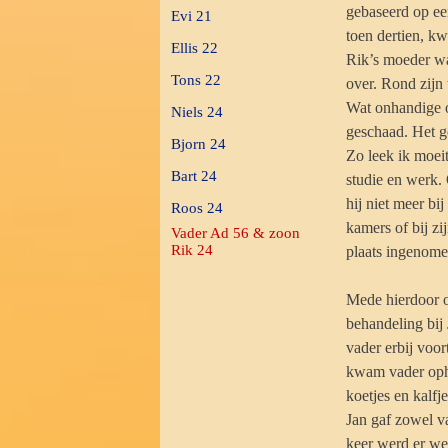
gebaseerd op ee
Evi 21
toen dertien, kw
Ellis 22
Rik’s moeder was
Tons 22
over. Rond zijn 
Wat onhandige o
Niels 24
geschaad. Het ge
Bjorn 24
Zo leek ik moeit
Bart 24
studie en werk.
hij niet meer b
Roos 24
kamers of bij z
Vader Ad 56 & zoon
Rik 24
plaats ingenome
Mede hierdoor on
behandeling bij
vader erbij voor
kwam vader opha
koetjes en kalfje
Jan gaf zowel va
keer werd er we