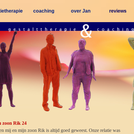
Menu overslaan
tietherapie
coaching
over Jan
reviews
▼
▼
▼
▼
n zoon Rik 24
en mij en mijn zoon Rik is altijd goed geweest. Onze relatie was