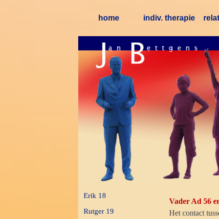
Ga naar de inhoud
home
indiv. therapie
rela
Erik 18
Vader Ad 56 e
Rutger 19
Het contact tuss