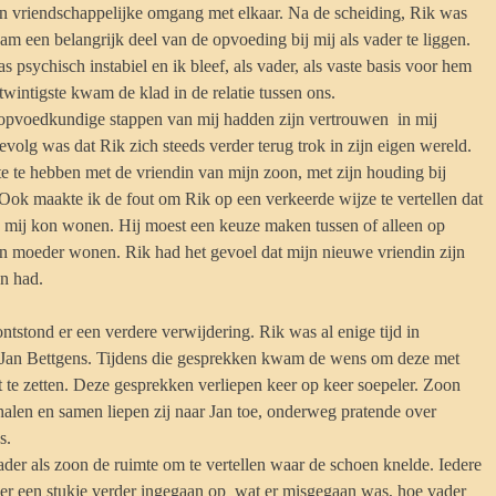
n vriendschappelijke omgang met elkaar. Na de scheiding, Rik was
am een belangrijk deel van de opvoeding bij mij als vader te liggen.
 psychisch instabiel en ik bleef, als vader, als vaste basis voor hem
twintigste kwam de klad in de relatie tussen ons.
pvoedkundige stappen van mij hadden zijn vertrouwen in mij
volg was dat Rik zich steeds verder terug trok in zijn eigen wereld.
e te hebben met de vriendin van mijn zoon, met zijn houding bij
 Ook maakte ik de fout om Rik op een verkeerde wijze te vertellen dat
ij mij kon wonen. Hij moest een keuze maken tussen of alleen op
ijn moeder wonen. Rik had het gevoel dat mijn nieuwe vriendin zijn
n had.
tstond er een verdere verwijdering. Rik was al enige tijd in
 Jan Bettgens. Tijdens die gesprekken kwam de wens om deze met
t te zetten. Deze gesprekken verliepen keer op keer soepeler. Zoon
len en samen liepen zij naar Jan toe, onderweg pratende over
s.
der als zoon de ruimte om te vertellen waar de schoen knelde. Iedere
er een stukje verder ingegaan op wat er misgegaan was, hoe vader